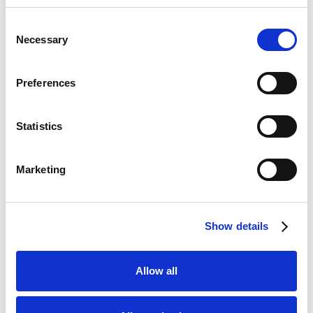
organisatie met duurzame
compartiment met in
planken.
Consent
hoogte verstelbare (witte)
Necessary
planken om de
Selection
opslagcapaciteit nog
verder te vergroten.
Preferences
Statistics
Marketing
Clothing Hook(s)
Clothing Rod (20mm)
Show details
Stalen functionele
Stalen staaf voor
kledinghaak met twee
kledinghangers.
ophangpunten.
Allow all