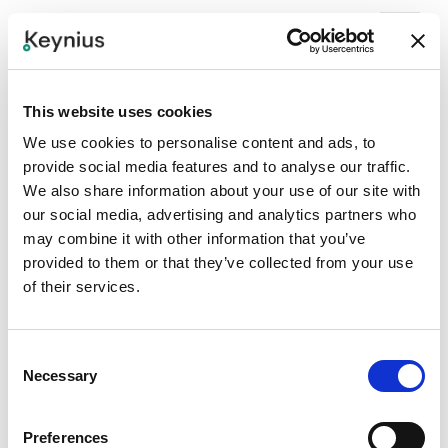
Bekijk de Smarty in actie
This website uses cookies
Keynius Smart Lockers bieden de meeste
We use cookies to personalise content and ads, to
toegangsopties in de branche. Ontdek hoe enkele van de
provide social media features and to analyse our traffic.
meest gebruikte toegangsmethoden werken op onze
We also share information about your use of our site with
Smarty Terminal, die volledig kan worden geconfigureerd
our social media, advertising and analytics partners who
en gebrand om aan uw specifieke bedrijfsbehoeften te
may combine it with other information that you’ve
voldoen.
provided to them or that they’ve collected from your use
of their services.
Consent
Necessary
Selection
Preferences