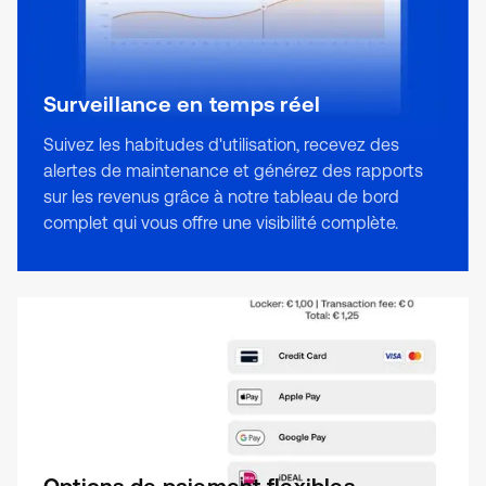
Surveillance en temps réel
Suivez les habitudes d'utilisation, recevez des
alertes de maintenance et générez des rapports
sur les revenus grâce à notre tableau de bord
complet qui vous offre une visibilité complète.
Options de paiement flexibles