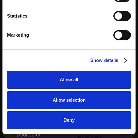
Coffre
Idéaux pour les casiers pour visiteurs et les
Statistics
applications de stockage locatif, nos casiers en
acier offrent des solutions durables, sécurisées et
intelligentes.
Marketing
Spécifications
L'acier de haute qualité
laminé à froid offre une
Show details
résistance maximale
pour un usage public 24
heures sur 24, 7 jours sur
Allow all
7
Revêtement en poudre
Allow selection
et résistant aux rayures
Conception durable,
nécessitant peu
Deny
d'entretien et conçue
pour durer