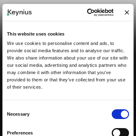
NOTRE GAMME DE PRODUITS
Location de casiers
This website uses cookies
intelligents recommandés
We use cookies to personalise content and ads, to
pour les expériences des
provide social media features and to analyse our traffic.
We also share information about your use of our site with
clients
our social media, advertising and analytics partners who
may combine it with other information that you’ve
Keynius offers smart rental locker systems for permanent
provided to them or that they’ve collected from your use
and temporary paid and guest storage, with product
of their services.
packages that can be configured around the location
and workflow.
Consent
Necessary
Selection
Preferences