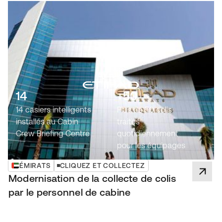
14
+50
14 casiers intelligents
Plus de 50 colis
installés au Cabin
traités
Crew Briefing Centre
quotidiennement
pour les équipages
ÉMIRATS
CLIQUEZ ET COLLECTEZ
Modernisation de la collecte de colis
par le personnel de cabine