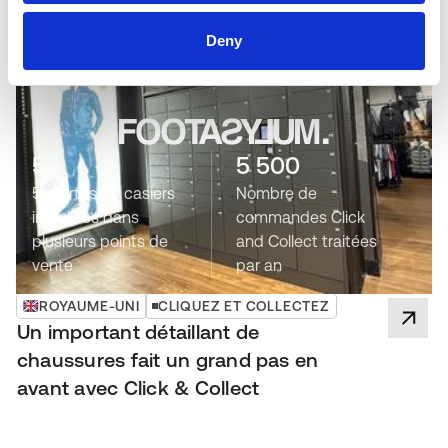
Deny
51
5 500
51 portes de casiers
Nombre de
installées dans
commandes Click
plusieurs points de
and Collect traitées
vente
par an
ROYAUME-UNI
CLIQUEZ ET COLLECTEZ
Un important détaillant de
chaussures fait un grand pas en
avant avec Click & Collect