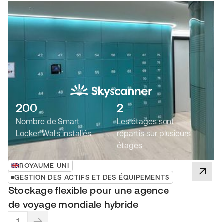
200
2
Nombre de Smart
Les étages sont
Locker Walls installés
répartis sur plusieurs
étages
ROYAUME-UNI
GESTION DES ACTIFS ET DES ÉQUIPEMENTS
Stockage flexible pour une agence
de voyage mondiale hybride
1