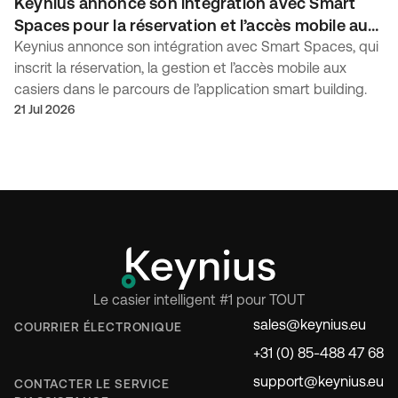
Keynius annonce son intégration avec Smart
Spaces pour la réservation et l’accès mobile aux
casiers
Keynius annonce son intégration avec Smart Spaces, qui
inscrit la réservation, la gestion et l’accès mobile aux
casiers dans le parcours de l’application smart building.
21 Jul 2026
Le casier intelligent #1 pour TOUT
sales@keynius.eu
COURRIER ÉLECTRONIQUE
+31 (0) 85-488 47 68
support@keynius.eu
CONTACTER LE SERVICE