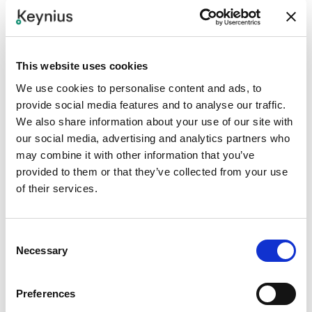
This website uses cookies
We use cookies to personalise content and ads, to
ACTUALITÉS
provide social media features and to analyse our traffic.
Keynius annonce son intégration avec GoBright
We also share information about your use of our site with
pour une réservation de casiers plus fluide au
our social media, advertising and analytics partners who
travail
Keynius annonce son intégration avec GoBright, qui
may combine it with other information that you’ve
inscrit les casiers intelligents dans le parcours de
provided to them or that they’ve collected from your use
réservation de l’espace de travail, aux côtés des bureaux
of their services.
et autres ressources partagées.
21 Jul 2026
Consent
Necessary
Selection
Preferences