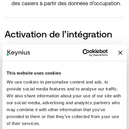
des casiers à partir des données d’occupation.
Activation de l’intégration
Étape 1
Définir les métriques Keynius et Enlighted/Building X à
comparer.
This website uses cookies
Étape 2
We use cookies to personalise content and ads, to
provide social media features and to analyse our traffic.
Confirmer l’accès disponible aux API/données Enlighted
We also share information about your use of our site with
et la hiérarchie de localisation.
our social media, advertising and analytics partners who
may combine it with other information that you’ve
Étape 3
provided to them or that they’ve collected from your use
Mapper les banques de casiers aux bâtiments, étages,
of their services.
zones et secteurs capteurs pertinents.