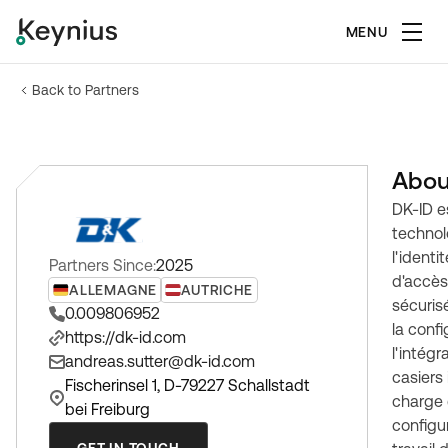
MENU
Back to Partners
Abou
DK-ID e
technol
l'identi
Partners Since:
2025
d'accès 
ALLEMAGNE
AUTRICHE
sécuris
0.009806952
la conf
https://dk-id.com
l'intég
andreas.sutter@dk-id.com
casiers 
Fischerinsel 1, D-79227 Schallstadt
charge 
bei Freiburg
configu