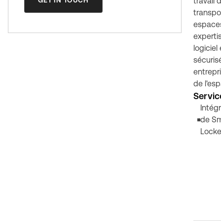
GET IN TOUCH
travail 
transpo
espaces
experti
logiciel
sécurisé
entrepr
de l'es
Servic
Intég
de Sm
Locke