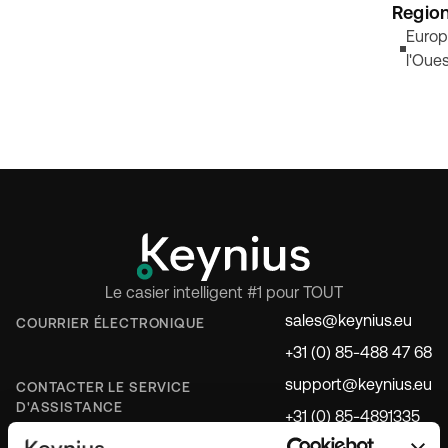
Regio
Europ
l'Oue
Le casier intelligent #1 pour TOUT
sales@keynius.eu
COURRIER ÉLECTRONIQUE
+31 (0) 85-488 47 68
support@keynius.eu
CONTACTER LE SERVICE
D'ASSISTANCE
+31 (0) 85-4891335