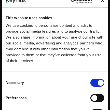
SECTEURS
This website uses cookies
We use cookies to personalise content and ads, to
Espace de travail d'entreprise
provide social media features and to analyse our traffic.
We also share information about your use of our site with
Éducation
our social media, advertising and analytics partners who
Services d'urgence
may combine it with other information that you’ve
provided to them or that they’ve collected from your use
Soins de santé
of their services.
Hospitalité et lieux
Industrie et logistique
Consent
Necessary
Selection
Law Enforcement
Pharmacie
Preferences
Espaces publics et transport en commun