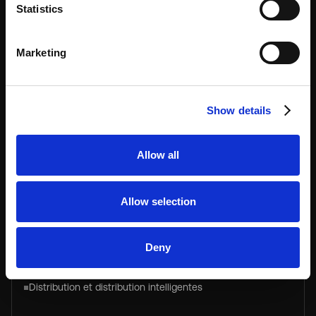
Commerce de détail
Statistics
Sports et loisirs
Marketing
CAS D'UTILISATION
Show details
Gestion des actifs et des équipements
Allow all
Cliquez et collectez
Luggage
Allow selection
Colis
Payez et stockez
Deny
Rangement pour le personnel et le personnel
Distribution et distribution intelligentes