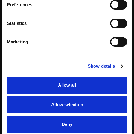
Preferences
Law Enforcement
Pharmacie
Statistics
Espaces publics et transport en commun
Commerce de détail
Marketing
Sports et loisirs
Show details
CAS D'UTILISATION
Allow all
Gestion des actifs et des équipements
Allow selection
Cliquez et collectez
Luggage
Deny
Colis