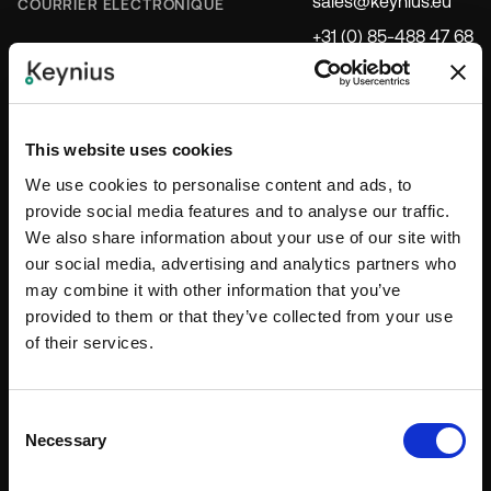
sales@keynius.eu
COURRIER ÉLECTRONIQUE
+31 (0) 85-488 47 68
support@keynius.eu
CONTACTER LE SERVICE
D'ASSISTANCE
+31 (0) 85-4891335
This website uses cookies
We use cookies to personalise content and ads, to
provide social media features and to analyse our traffic.
SECTEURS
We also share information about your use of our site with
our social media, advertising and analytics partners who
Espace de travail d'entreprise
may combine it with other information that you’ve
provided to them or that they’ve collected from your use
Éducation
of their services.
Services d'urgence
Soins de santé
Consent
Necessary
Hospitalité et lieux
Selection
Industrie et logistique