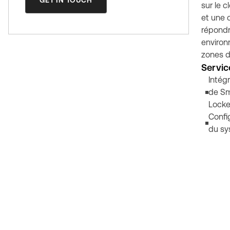
GET IN TOUCH
sur le c
et une 
répondr
environ
zones d'
Servic
Intég
de Sm
Locke
Confi
du s