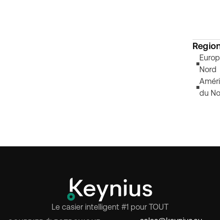
Regio
Europ
Nord
Amér
du No
Le casier intelligent #1 pour TOUT