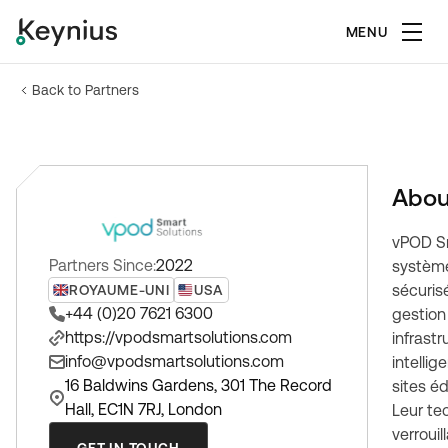
MENU
Back to Partners
Abou
vPOD Sm
Partners Since:
2022
système
sécuris
ROYAUME-UNI
USA
+44 (0)20 7621 6300
gestion
https://vpodsmartsolutions.com
infrast
info@vpodsmartsolutions.com
intellig
16 Baldwins Gardens, 301 The Record
sites é
Hall, EC1N 7RJ, London
Leur te
verrouil