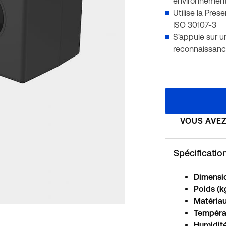
environnement
Utilise la Pre
ISO 30107-3
S'appuie sur u
reconnaissanc
VOUS AVEZ
Spécificatio
Dimensio
Poids (k
Matériau
Températ
Humidité