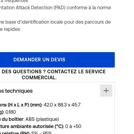
s fréquentés
sentation Attack Detection (PAD) conforme à la norme
ne base d'identification locale pour des parcours de
e rapides
DEMANDER UN DEVIS
 DES QUESTIONS ? CONTACTEZ LE SERVICE
COMMERCIAL.
ns techniques
ns (H x L x P) (mm)
: 42.0 x 88.3 x 45.7
g)
: 0.180
 du boîtier
: ABS (plastique)
ure ambiante autorisée (°C)
: 0 à +50
 relative (RH)
: 5% - 95%