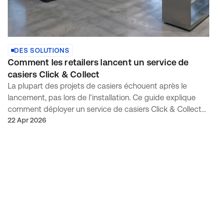
DES SOLUTIONS
Comment les retailers lancent un service de
casiers Click & Collect
La plupart des projets de casiers échouent après le
lancement, pas lors de l’installation. Ce guide explique
comment déployer un service de casiers Click & Collect
avec le bon logiciel de casiers Click & Collect, des
22 Apr 2026
exigences matérielles claires et un workflow de retrait en
casier fiable.