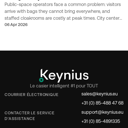
Public-space operators face a common problem: visitors
arrive with bags they cannot bring everywhere, and
staffed cloakrooms are costly at peak times. City centers,
attractions, transport-adjacent venues, and...
06 Apr 2026
Le casier intelligent #1 pour TOUT
sales@keynius.eu
COURRIER ÉLECTRONIQUE
+31 (0) 85-488 47 68
support@keynius.eu
CONTACTER LE SERVICE
D'ASSISTANCE
+31 (0) 85-4891335