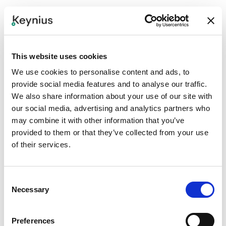
Quel rôle jouent les
This website uses cookies
serrures intelligentes
We use cookies to personalise content and ads, to
dans les casiers
provide social media features and to analyse our traffic.
We also share information about your use of our site with
modernes ?
our social media, advertising and analytics partners who
may combine it with other information that you’ve
provided to them or that they’ve collected from your use
Serrures intelligentes
remplacer les systèmes
of their services.
mécaniques par des systèmes électroniques
serrures de casier
ce soutien
cartes RFID
, des
Consent
codes PIN ou une saisie biométrique. Ils aident
Necessary
Selection
automatiser
accéder, améliorer
activité du casier
suivi, et fournir un
audit
de chaque interaction. Ces
Preferences