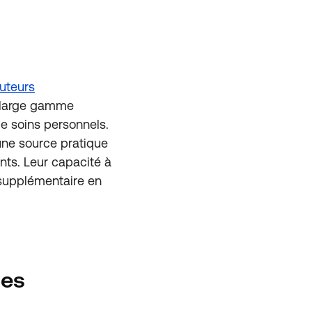
buteurs
e large gamme
e soins personnels.
une source pratique
nts. Leur capacité à
 supplémentaire en
ues