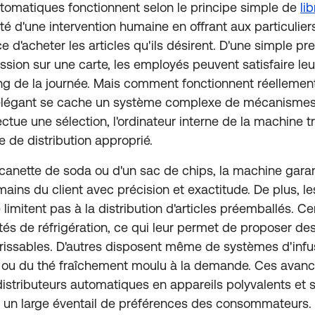
utomatiques fonctionnent selon le principe simple de
li
ité d'une intervention humaine en offrant aux particulie
ace d'acheter les articles qu'ils désirent. D'une simple p
ssion sur une carte, les employés peuvent satisfaire leu
ong de la journée. Mais comment fonctionnent réelleme
ur élégant se cache un système complexe de mécanismes
ectue une sélection, l'ordinateur interne de la machine 
 de distribution approprié.
 canette de soda ou d'un sac de chips, la machine garanti
 mains du client avec précision et exactitude. De plus, le
limitent pas à la distribution d'articles préemballés. C
tés de réfrigération, ce qui leur permet de proposer de
érissables. D'autres disposent même de systèmes d'infus
é ou du thé fraîchement moulu à la demande. Ces avan
distributeurs automatiques en appareils polyvalents et 
 un large éventail de préférences des consommateurs.