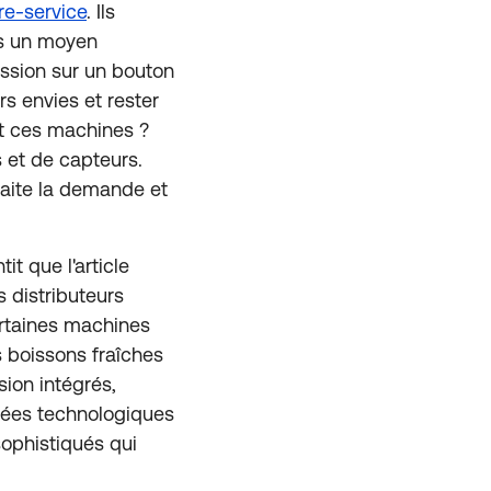
bre-service
. Ils
rs un moyen
ression sur un bouton
rs envies et rester
nt ces machines ?
 et de capteurs.
traite la demande et
t que l'article
s distributeurs
ertaines machines
s boissons fraîches
ion intégrés,
cées technologiques
sophistiqués qui