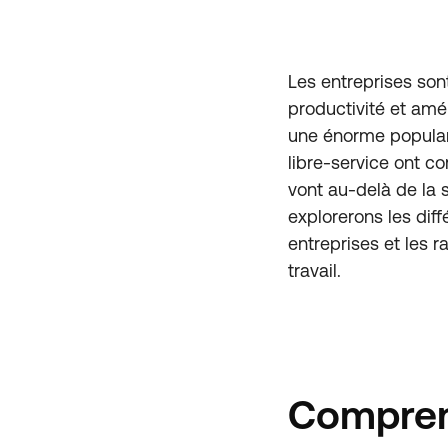
Les entreprises so
productivité et amél
une énorme populari
libre-service ont c
vont au-delà de la s
explorerons les dif
entreprises et les r
travail.
Comprend