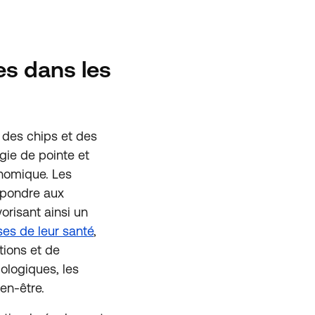
es dans les
 des chips et des
gie de pointe et
onomique. Les
épondre aux
orisant ainsi un
es de leur santé
,
tions et de
iologiques, les
en-être.