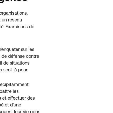
organisations,
t un réseau
uté. Examinons de
d'enquêter sur les
ne de défense contre
l de situations.
ls sont là pour
précipitamment
battre les
s et effectuer des
é et d'une
quent leur vie pour