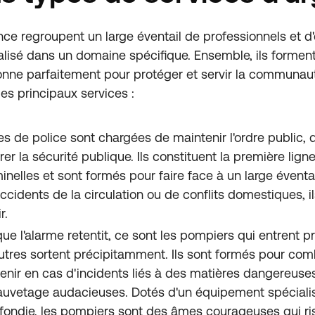
nce regroupent un large éventail de professionnels et d'
lisé dans un domaine spécifique. Ensemble, ils formen
ionne parfaitement pour protéger et servir la communa
es principaux services :
ces de police sont chargées de maintenir l'ordre public, 
rer la sécurité publique. Ils constituent la première lig
minelles et sont formés pour faire face à un large éventai
accidents de la circulation ou de conflits domestiques, i
r.
ue l'alarme retentit, ce sont les pompiers qui entrent 
utres sortent précipitamment. Ils sont formés pour com
venir en cas d'incidents liés à des matières dangereuse
auvetage audacieuses. Dotés d'un équipement spécialis
fondie, les pompiers sont des âmes courageuses qui ris