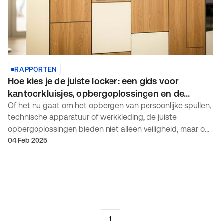
RAPPORTEN
Hoe kies je de juiste locker: een gids voor
kantoorkluisjes, opbergoplossingen en de
moderne werkplek
Of het nu gaat om het opbergen van persoonlijke spullen,
technische apparatuur of werkkleding, de juiste
opbergoplossingen bieden niet alleen veiligheid, maar ook
een betere organisatie. Met een toenemende vraag naar
04 Feb 2025
goed ontworpen, modulair en duurzaam
1