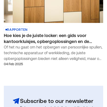
RAPPORTEN
Hoe kies je de juiste locker: een gids voor
kantoorkluisjes, opbergoplossingen en de
moderne werkplek
Of het nu gaat om het opbergen van persoonlijke spullen,
technische apparatuur of werkkleding, de juiste
opbergoplossingen bieden niet alleen veiligheid, maar ook
een betere organisatie. Met een toenemende vraag naar
04 Feb 2025
goed ontworpen, modulair en duurzaam
Subscribe to our newsletter