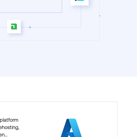
dplatform
ehosting,
 en