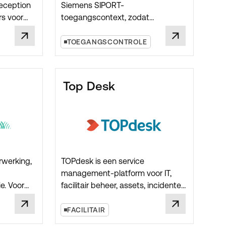
eception
Siemens SIPORT-
rs voor
toegangscontext, zodat
t- en
lockerprocessen voor
or lockers
medewerkers, bezoekers,
TOEGANGSCONTROLE
gifte.
contractors en assets aansluiten
op bestaande gebouw- en
security governance.
Top Desk
rwerking,
TOPdesk is een service
management-platform voor IT,
e. Voor
facilitair beheer, assets, incidenten
ldline
en aanvragen. Voor Keynius-
projecten is TOPdesk relevant
FACILITAIR
ckerhuur,
wanneer lockeractiviteit