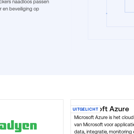
lockers naadloos passen
 en beveiliging op
Microsoft Azure
UITGELICHT
Microsoft Azure is het clou
van Microsoft voor applicati
data, integratie, monitoring