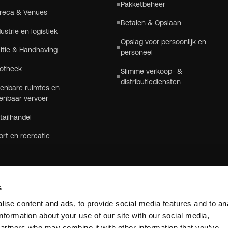
Pakketbeheer
reca & Venues
Betalen & Opslaan
dustrie en logistiek
Opslag voor persoonlijk en
litie & Handhaving
personeel
otheek
Slimme verkoop- &
distributiediensten
enbare ruimtes en
enbaar vervoer
tailhandel
ort en recreatie
s
ise content and ads, to provide social media features and to an
information about your use of our site with our social media,
partners who may combine it with other information that you’ve