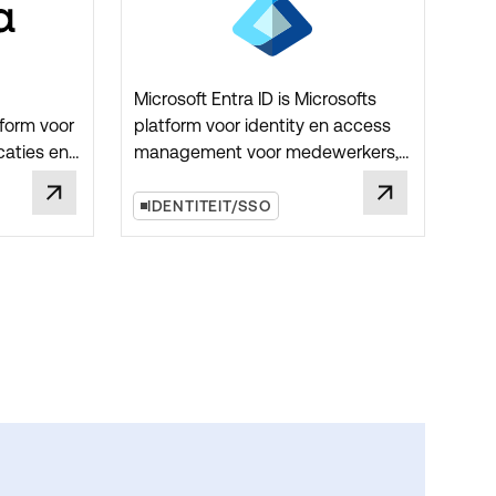
Microsoft Entra ID is Microsofts
orm voor
platform voor identity en access
caties en
management voor medewerkers,
-
partners en applicaties. Binnen
t
Keynius-projecten is Entra ID
IDENTITEIT/SSO
beheer en
relevant wanneer lockerrechten en
 moeten
beheer moeten aansluiten op
e IAM-
bestaande SSO-regels,
gebruikersgroepen en joiner-
mover-leaver processen.