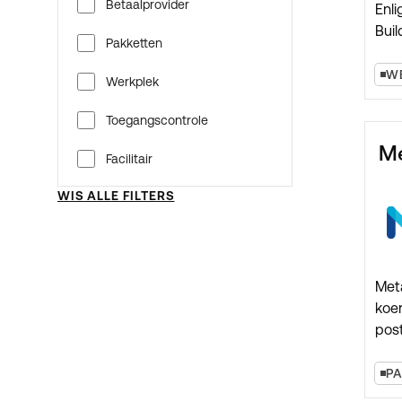
Betaalprovider
Enl
Buil
Pakketten
zoda
wer
W
Werkplek
kant
rui
Toegangscontrole
kan
Me
Facilitair
WIS ALLE FILTERS
Meta
koer
pos
voor
inte
P
deli