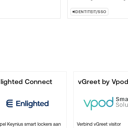
enterprise-infrastructuur. B
Keynius-projecten is Azure 
IDENTITEIT/SSO
wanneer slimme lockers m
aansluiten op een bestaan
Microsoft-cloudomgeving, b
API’s moeten ontsluiten, ev
centraal moeten loggen of m
rapportage moeten onders
lighted Connect
vGreet by Vpo
pel Keynius smart lockers aan
Verbind vGreet visitor