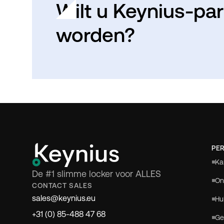
Wilt u Keynius-par
worden?
PER
Ka
De #1 slimme locker voor ALLES
On
CONTACT SALES
sales@keynius.eu
Hu
+31 (0) 85-488 47 68
Ge