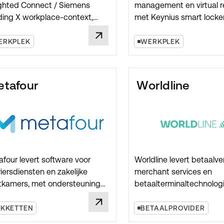
ighted Connect / Siemens
management en virtual r
ding X workplace-context,
met Keynius smart locke
t lockeropslag aansluit op
bezoekersopslag, pakke
kplekreserveringen,
afleverstromen, contract
ERKPLEK
WERKPLEK
oororiëntatie, teamschema's,
en gecontroleerde itemuit
mtegebruik en hybride
toorprocessen.
tafour
Worldline
four levert software voor
Worldline levert betaalve
iersdiensten en zakelijke
merchant services en
tkamers, met ondersteuning
betaalterminaltechnologi
 boeken, dispatch, carrier-
Keynius-projecten is Wor
graties, tracking, proof of
relevant bij Pay & Store-
AKKETTEN
BETAALPROVIDER
very en veilige pakketstromen.
implementaties waarin lo