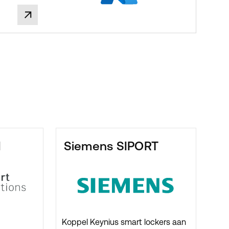
innen
relevant
oeten
de
eveiligde
ents
ultisite
teunen.
d
Siemens SIPORT
Koppel Keynius smart lockers aan