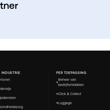
tner
 INDUSTRIE
PER TOEPASSING
ntoren
Beheer van
bedrijfsmiddelen
derwijs
Click & Collect
lpdiensten
Luggage
zondheidszorg