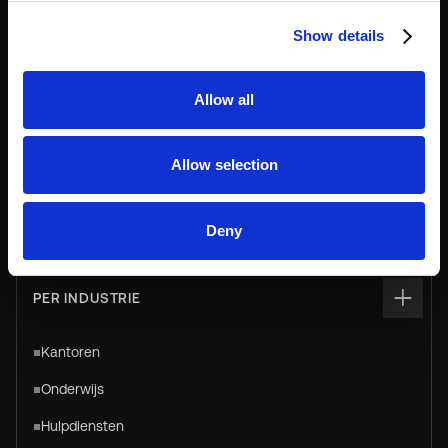
Show details
De #1 slimme locker voor ALLES
Allow all
sales@keynius.eu
CONTACT SALES
+31 (0) 85-488 47 68
support@keynius.eu
Allow selection
CONTACT OPNEMEN MET DE
KLANTENSERVICE
+31 (0) 85-4891335
Deny
PER INDUSTRIE
Kantoren
Onderwijs
Hulpdiensten