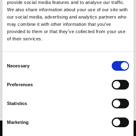
provide social media features and to analyse our traffic.
instellingen van uw browser. Instructies zijn beschikbaar
We also share information about your use of our site with
voor browsers zoals Chrome, Edge en Firefox. Het
our social media, advertising and analytics partners who
uitschakelen van noodzakelijke cookies kan de werking
may combine it with other information that you’ve
van de website beïnvloeden en het gebruik van bepaalde
provided to them or that they’ve collected from your use
functies beperken, waaronder webshopfunctionaliteit als
of their services.
deze in de toekomst wordt toegevoegd.
Let op: het verwijderen van functionele cookies kan ervoor
Consent
zorgen dat onze website niet correct functioneert en dat
Necessary
Selection
u mogelijk niet alle inhoud kunt bekijken. In dat geval is
het ook niet mogelijk om online aankopen te doen in onze
Preferences
webshop.
Statistics
Marketing