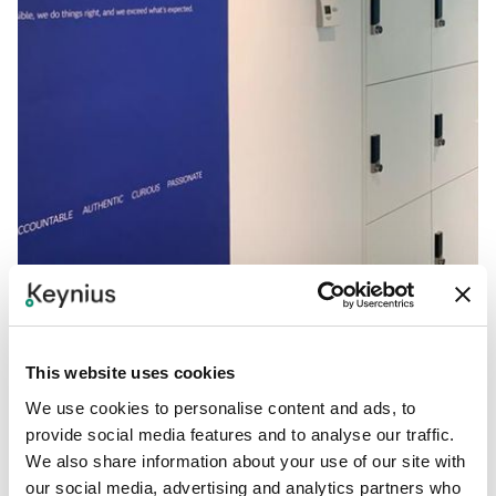
PROJECTEN
Revolutionaire beveiliging van kluisjes bij SAS
SAS, een vooraanstaand softwarebedrijf, heeft zijn
This website uses cookies
hoofdkantoor in het Midden-Oosten verplaatst en
We use cookies to personalise content and ads, to
prioriteit gegeven aan de beveiliging van
provide social media features and to analyse our traffic.
personeelskluizen in hun nieuwe kantoor. Op zoek naar
18 Apr 2024
We also share information about your use of our site with
geavanceerde oplossingen schakelden ze onze expertise
our social media, advertising and analytics partners who
in op basis van een aanbeveling van INC Solutions.