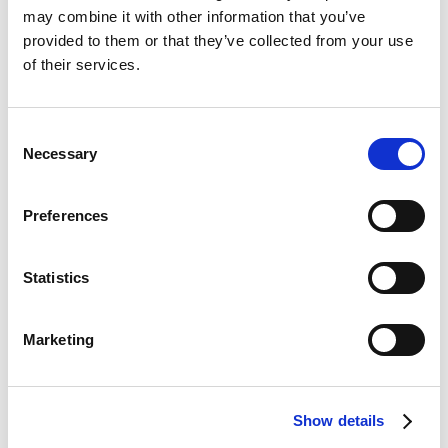
may combine it with other information that you’ve
provided to them or that they’ve collected from your use
of their services.
Consent
Necessary
Selection
Preferences
Statistics
Marketing
PROJECTEN
Een gloednieuwe opslagoplossing: Locky
Show details
Spannend nieuws uit Hongarije! Onze partner Office &