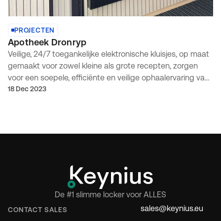
PROJECTEN
Apotheek Dronryp
Veilige, 24/7 toegankelijke elektronische kluisjes, op maat
gemaakt voor zowel kleine als grote recepten, zorgen
voor een soepele, efficiënte en veilige ophaalervaring van
medicijnen.
18 Dec 2023
De #1 slimme locker voor ALLES
sales@keynius.eu
CONTACT SALES