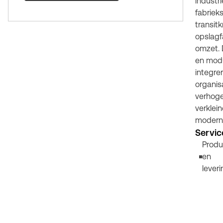
industri
fabriek
transit
opslagf
omzet. 
en modu
integre
organis
verhoge
verklein
moderni
Servic
Produ
en
leveri