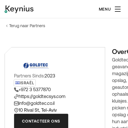
MENU
Terug naar Partners
Over
Goldtec
geavanc
magazij
Partners Sinds:
2023
opslag,
ISRAËL
geauto
+972 3 5377870
ophaal
https://goldtecsys.com
kluisje
info@goldtec.co.il
picken 
10 Rival St, Tel-Aviv
opslag 
CONTACTEER ONS
hun aan