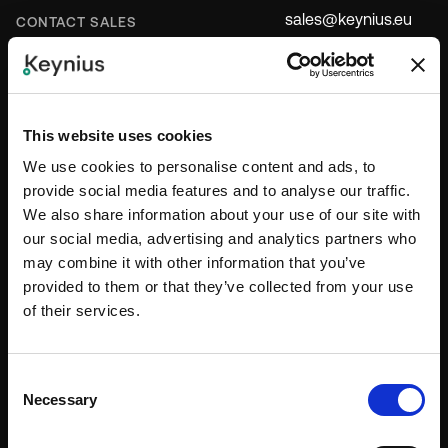
sales@keynius.eu
CONTACT SALES
+31 (0) 85-488 47 68
support@keynius.eu
CONTACT OPNEMEN MET DE
KLANTENSERVICE
+31 (0) 85-4891335
This website uses cookies
We use cookies to personalise content and ads, to
provide social media features and to analyse our traffic.
We also share information about your use of our site with
PER INDUSTRIE
our social media, advertising and analytics partners who
may combine it with other information that you’ve
Kantoren
provided to them or that they’ve collected from your use
Onderwijs
of their services.
Hulpdiensten
Consent
Gezondheidszorg
Necessary
Selection
Horeca & Venues