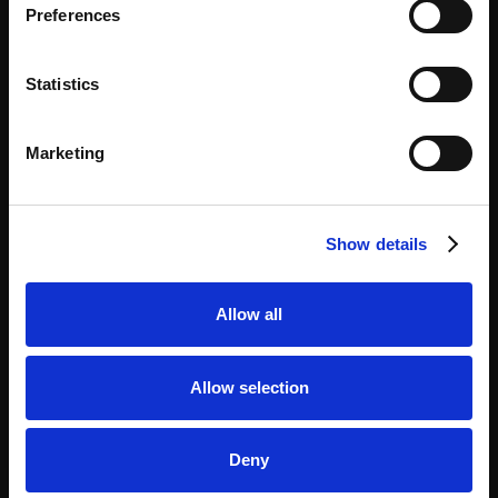
Industrie en logistiek
Preferences
Politie & Handhaving
Statistics
Apotheek
Openbare ruimtes en openbaar vervoer
Marketing
Detailhandel
Sport en recreatie
Show details
PER TOEPASSING
Allow all
Beheer van bedrijfsmiddelen
Allow selection
Click & Collect
Luggage
Deny
Pakketbeheer