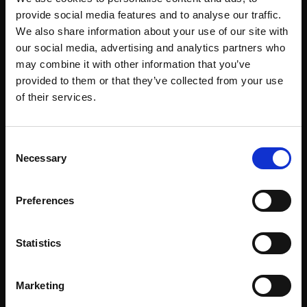
Hulpdiensten
provide social media features and to analyse our traffic.
Gezondheidszorg
We also share information about your use of our site with
our social media, advertising and analytics partners who
Horeca & Venues
may combine it with other information that you’ve
provided to them or that they’ve collected from your use
Industrie en logistiek
of their services.
Politie & Handhaving
Apotheek
Consent
Openbare ruimtes en openbaar vervoer
Necessary
Selection
Detailhandel
Preferences
Sport en recreatie
Statistics
PER TOEPASSING
Marketing
Beheer van bedrijfsmiddelen