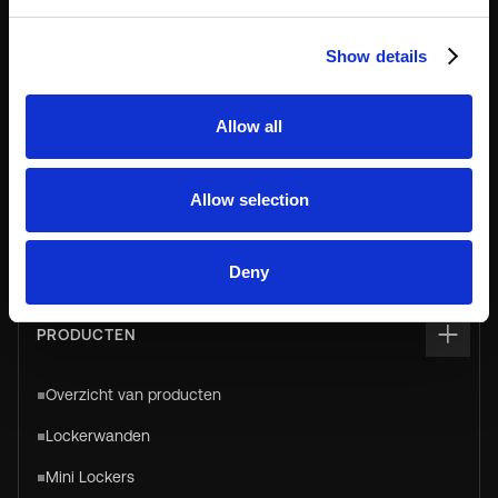
Click & Collect
Show details
Luggage
Pakketbeheer
Allow all
Betalen & Opslaan
Allow selection
Opslag voor persoonlijk en personeel
Slimme verkoop- & distributiediensten
Deny
PRODUCTEN
Overzicht van producten
Lockerwanden
Mini Lockers