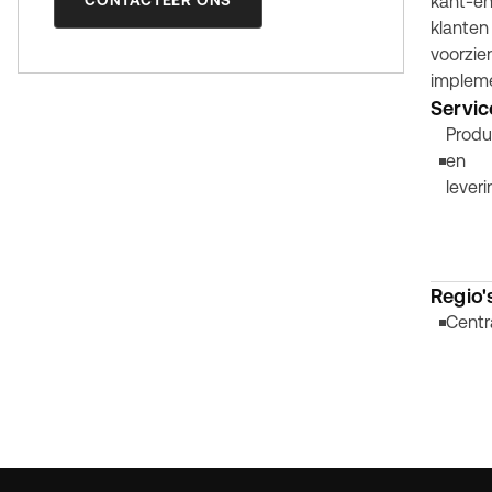
CONTACTEER ONS
kant-en
klanten
voorzie
impleme
Servic
Produ
en
leveri
Regio'
Centr