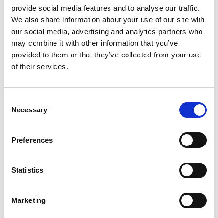
provide social media features and to analyse our traffic.
verrous à batterie
We also share information about your use of our site with
our social media, advertising and analytics partners who
may combine it with other information that you’ve
Les serrures Keynius sont élégantes, faciles à
provided to them or that they’ve collected from your use
installer (rétro) et proposées à des prix compétitifs
of their services.
pour un excellent rapport qualité-prix.
En utilisant BLE (Bluetooth Low Energy) en
Consent
Necessary
combinaison avec un smartphone ou une tablette
Selection
connectée au cloud Keynius, tous les verrous
peuvent être configurés, attribués et utilisés.
Preferences
Il est facile de récupérer et de faire fonctionner les
Statistics
serrures, ce qui les rend parfaites pour les
occasions d'utilisation flexibles telles que les
événements et les festivals.
Marketing