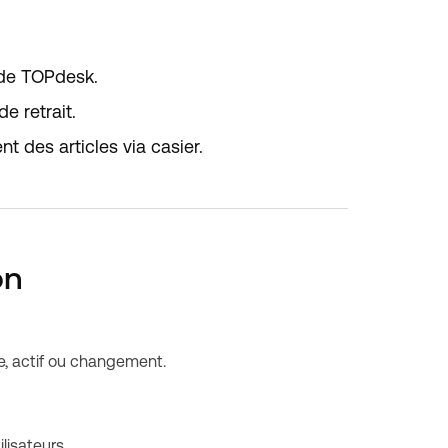
nde TOPdesk.
e retrait.
 des articles via casier.
on
e, actif ou changement.
lisateurs.