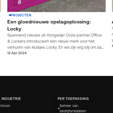
PROJECTEN
Een gloednieuwe opslagoplossing:
Locky
Spannend nieuws uit Hongarije! Onze partner Office
& Lockers introduceert een nieuw merk voor het
verhuren van kluisjes: Locky. En we zijn erg blij om aan
te kondigen dat we betrokken zijn bij de realisatie
12 Apr 2024
ervan. Sterker nog, we hebben al samen het eerste
Locky-project gelanceerd.
 INDUSTRIE
PER TOEPASSING
ntoren
Beheer van
bedrijfsmiddelen