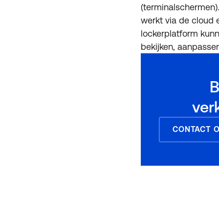
(terminalschermen).
werkt via de cloud 
lockerplatform kunn
bekijken, aanpasse
B
ver
CONTACT O