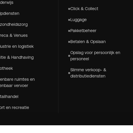
derwijs
Click & Collect
lpdiensten
Luggage
zondheidszorg
Pakketbeheer
reca & Venues
Betalen & Opslaan
dustrie en logistiek
Opslag voor persoonlijk en
litie & Handhaving
personeel
otheek
Slimme verkoop- &
distributiediensten
enbare ruimtes en
enbaar vervoer
tailhandel
ort en recreatie