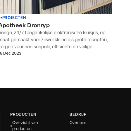
PROJECTEN
Apotheek Dronryp
Veilige, 24/7 toegankelijke elektronische kluisjes, op
maat gemaakt voor zowel kleine als grote recepten,
zorgen voor een soepele, efficiënte en veilige
ophaalervaring van medicijnen.
18 Dec 2023
PRODUCTEN
BEDRIJF
Overzicht van
Over ons
producten