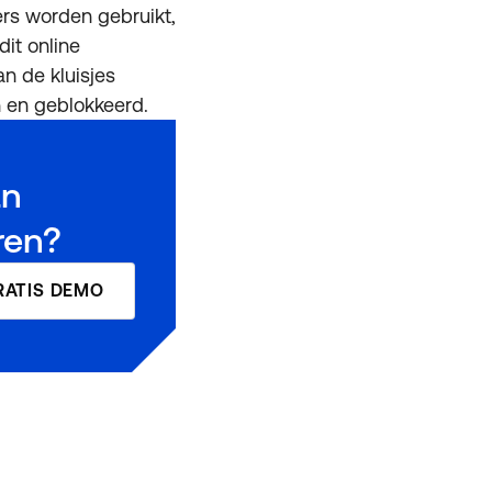
ers worden gebruikt,
it online
an de kluisjes
 en geblokkeerd.
an
ren?
RATIS DEMO