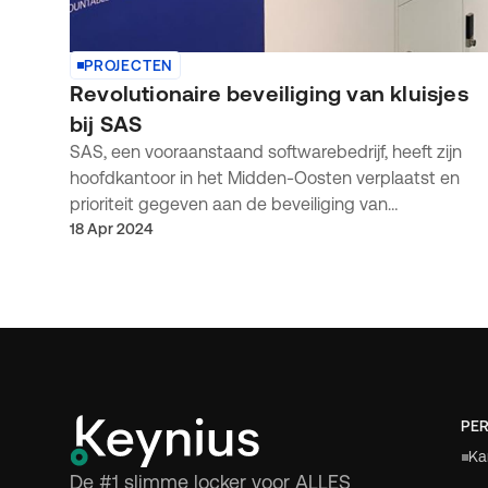
PROJECTEN
Revolutionaire beveiliging van kluisjes
bij SAS
SAS, een vooraanstaand softwarebedrijf, heeft zijn
hoofdkantoor in het Midden-Oosten verplaatst en
prioriteit gegeven aan de beveiliging van
personeelskluizen in hun nieuwe kantoor. Op zoek
18 Apr 2024
naar geavanceerde oplossingen schakelden ze onze
expertise in op basis van een aanbeveling van INC
Solutions.
PER
Ka
De #1 slimme locker voor ALLES