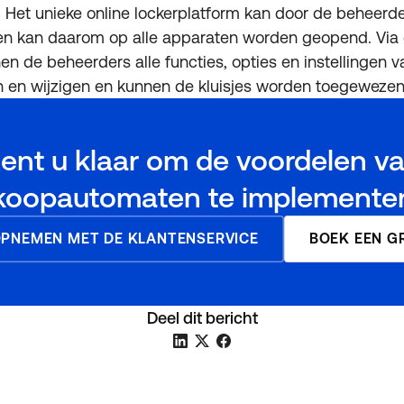
 Het unieke online lockerplatform kan door de beheerd
en kan daarom op alle apparaten worden geopend. Via d
en de beheerders alle functies, opties en instellingen v
n en wijzigen en kunnen de kluisjes worden toegewezen
ent u klaar om de voordelen v
koopautomaten te implemente
PNEMEN MET DE KLANTENSERVICE
BOEK EEN G
Deel dit bericht