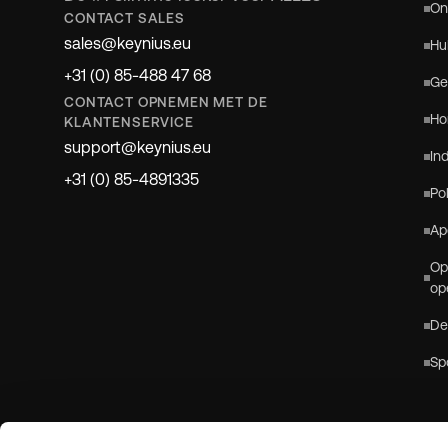
On
CONTACT SALES
sales@keynius.eu
Hu
+31 (0) 85-488 47 68
Ge
CONTACT OPNEMEN MET DE
Ho
KLANTENSERVICE
support@keynius.eu
In
+31 (0) 85-4891335
Po
Ap
Op
op
De
Sp