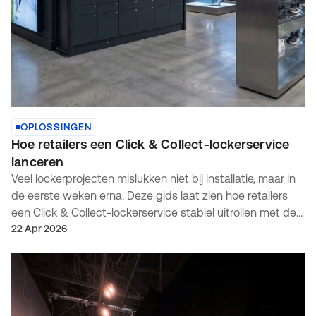
OPLOSSINGEN
Hoe retailers een Click & Collect-lockerservice
lanceren
Veel lockerprojecten mislukken niet bij installatie, maar in
de eerste weken erna. Deze gids laat zien hoe retailers
een Click & Collect-lockerservice stabiel uitrollen met de
juiste Click & Collect-lockersoftware, duidelijke
22 Apr 2026
hardwarevereisten en een betrouwbare locker-
afhaalworkflow.