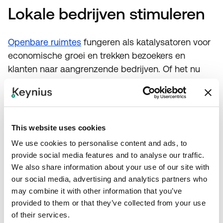
Lokale bedrijven stimuleren
Openbare ruimtes
fungeren als katalysatoren voor
economische groei en trekken bezoekers en
klanten naar aangrenzende bedrijven. Of het nu
gaat om een bruisende straatmarkt, een café aan
een park of winkels langs een
voetgangersvriendelijke promenade, openbare
ruimtes creëren kansen voor lokale ondernemers
This website uses cookies
en kleine bedrijven om te floreren. Het voetverkeer
We use cookies to personalise content and ads, to
dat door deze ruimtes wordt gegenereerd, brengt
provide social media features and to analyse our traffic.
leven in de omliggende wijk, stimuleert de
We also share information about your use of our site with
economische activiteit en bevordert een gevoel
our social media, advertising and analytics partners who
van commerciële levendigheid.
may combine it with other information that you’ve
provided to them or that they’ve collected from your use
of their services.