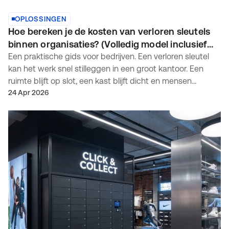
OPLOSSINGEN
Hoe bereken je de kosten van verloren sleutels
binnen organisaties? (Volledig model inclusief
formule)
Een praktische gids voor bedrijven. Een verloren sleutel
kan het werk snel stilleggen in een groot kantoor. Een
ruimte blijft op slot, een kast blijft dicht en mensen
wachten terwijl teams uitzoeken wat ze moeten doen.
24 Apr 2026