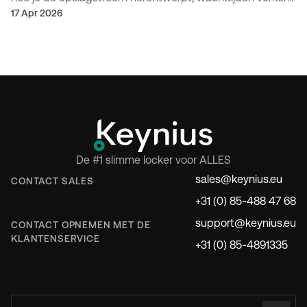
en de operatie verbetert met een mix van self-service en
17 Apr 2026
personeel.
De #1 slimme locker voor ALLES
sales@keynius.eu
CONTACT SALES
+31 (0) 85-488 47 68
support@keynius.eu
CONTACT OPNEMEN MET DE
KLANTENSERVICE
+31 (0) 85-4891335