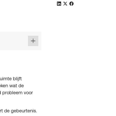
imte blijft
oeken wat de
ld probleem voor
ert de gebeurtenis.