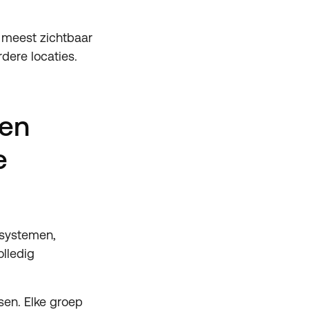
 meest zichtbaar
ere locaties.
ren
e
 systemen,
olledig
sen. Elke groep