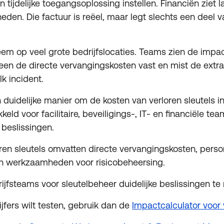
 tijdelijke toegangsoplossing instellen. Financiën ziet l
den. Die factuur is reëel, maar legt slechts een deel v
leem op veel grote bedrijfslocaties. Teams zien de impac
een de directe vervangingskosten vast en mist de extra
k incident.
 duidelijke manier om de kosten van verloren sleutels in
keld voor facilitaire, beveiligings-, IT- en financiële te
beslissingen.
ren sleutels omvatten directe vervangingskosten, person
n werkzaamheden voor risicobeheersing.
drijfsteams voor sleutelbeheer duidelijke beslissingen t
jfers wilt testen, gebruik dan de
Impactcalculator voor 