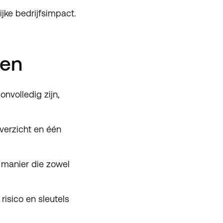
jke bedrijfsimpact.
ten
nvolledig zijn,
verzicht en één
 manier die zowel
risico en sleutels