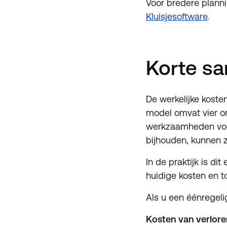
Voor bredere planni
Kluisjesoftware
.
Korte sa
De werkelijke koste
model omvat vier on
werkzaamheden voor
bijhouden, kunnen 
In de praktijk is d
huidige kosten en t
Als u een éénregeli
Kosten van verloren