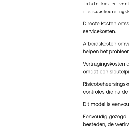
totale kosten ver
risicobeheersings
Directe kosten omva
servicekosten.
Arbeidskosten omvat
helpen het probleem
Vertragingskosten o
omdat een sleutelp
Risicobeheersingsko
controles die na de
Dit model is eenvou
Eenvoudig gezegd: a
besteden, de werkve