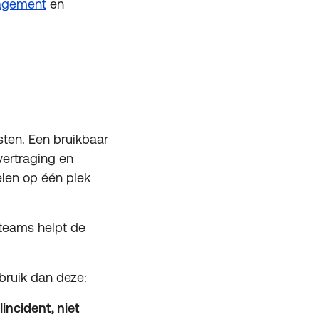
agement
en
sten. Een bruikbaar
vertraging en
len op één plek
 teams helpt de
bruik dan deze:
incident, niet