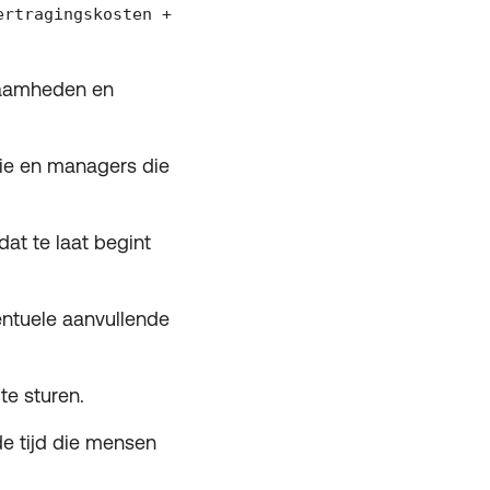
ertragingskosten +
kzaamheden en
ptie en managers die
at te laat begint
entuele aanvullende
te sturen.
de tijd die mensen