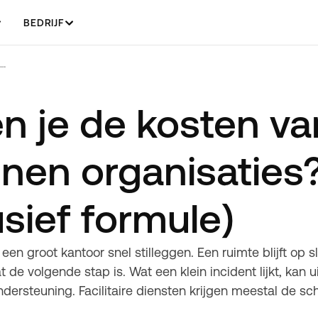
BEDRIJF
Hoe bereken je de kosten van verloren sleutels binnen organisaties? (Volledig model inclusief formule)
n je de kosten va
nnen organisaties?
sief formule)
een groot kantoor snel stilleggen. Een ruimte blijft op s
 de volgende stap is. Wat een klein incident lijkt, kan
ndersteuning. Facilitaire diensten krijgen meestal de sc