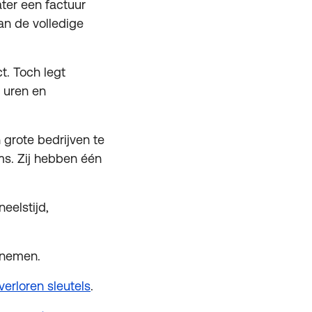
ater een factuur
an de volledige
t. Toch legt
 uren en
 grote bedrijven te
ams. Zij hebben één
eelstijd,
e nemen.
verloren sleutels
.