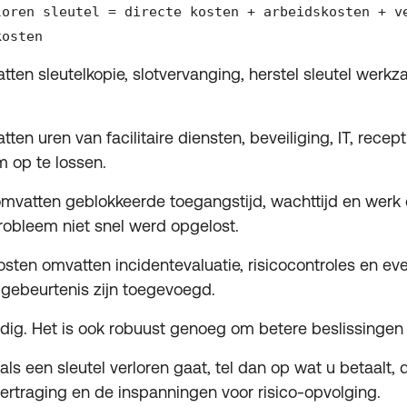
loren sleutel = directe kosten + arbeidskosten + v
kosten
tten sleutelkopie, slotvervanging, herstel sleutel wer
ten uren van facilitaire diensten, beveiliging, IT, rece
 op te lossen.
mvatten geblokkeerde toegangstijd, wachttijd en werk d
robleem niet snel werd opgelost.
sten omvatten incidentevaluatie, risicocontroles en ev
 gebeurtenis zijn toegevoegd.
dig. Het is ook robuust genoeg om betere beslissingen 
ls een sleutel verloren gaat, tel dan op wat u betaalt, 
rtraging en de inspanningen voor risico-opvolging.