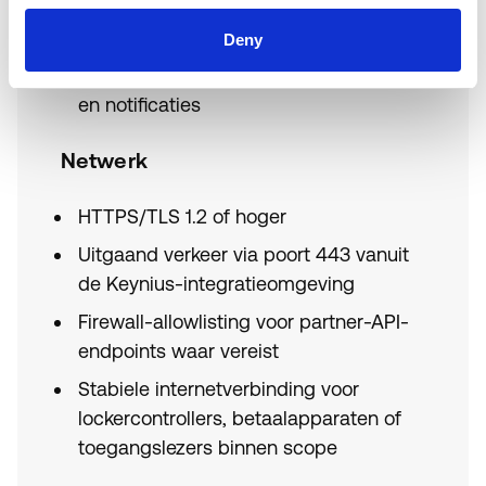
Gedefinieerde request-, incident-,
asset- of employee workflow
Deny
Afgesproken veldmapping, statusmodel
en notificaties
Netwerk
HTTPS/TLS 1.2 of hoger
Uitgaand verkeer via poort 443 vanuit
de Keynius-integratieomgeving
Firewall-allowlisting voor partner-API-
endpoints waar vereist
Stabiele internetverbinding voor
lockercontrollers, betaalapparaten of
toegangslezers binnen scope