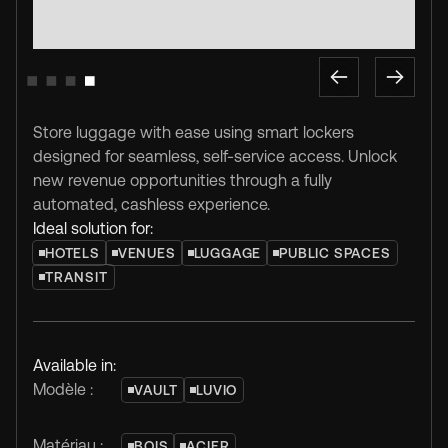
Slide 1 of 4.
Store luggage with ease using smart lockers
designed for seamless, self-service access. Unlock
new revenue opportunities through a fully
automated, cashless experience.
Ideal solution for:
HOTELS
VENUES
LUGGAGE
PUBLIC SPACES
TRANSIT
Available in:
Modèle :
VAULT
LUVIO
Matériau :
BOIS
ACIER