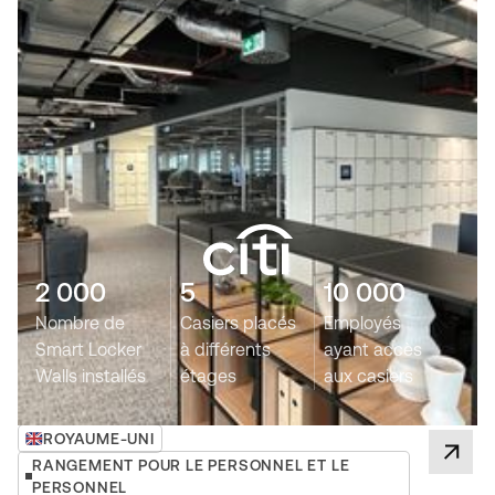
2 000
5
10 000
Nombre de
Casiers placés
Employés
Smart Locker
à différents
ayant accès
Walls installés
étages
aux casiers
ROYAUME-UNI
RANGEMENT POUR LE PERSONNEL ET LE
PERSONNEL