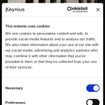
Slide 1 of 4.
This website uses cookies
We use cookies to personalise content and ads, to
Fournissez au personnel un accès sécurisé et à la
provide social media features and to analyse our traffic.
demande aux outils, à l'informatique et aux actifs
We also share information about your use of our site with
importants, tout en maintenant une piste d'audit
our social media, advertising and analytics partners who
complète en temps réel.
may combine it with other information that you’ve
Solution idéale pour :
provided to them or that they’ve collected from your use
APPLICATION DE LA LOI
INDUSTRIEL
of their services.
SOINS DE SANTÉ
ÉDUCATION
Consent
Necessary
Selection
Disponible en :
Modèle :
COFFRE
PLUIE+
Preferences