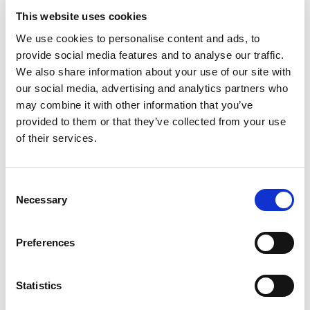
OPLOSSINGEN
This website uses cookies
Hoe bereken je de kosten van verloren sleutels
We use cookies to personalise content and ads, to
binnen organisaties? (Volledig model inclusief
provide social media features and to analyse our traffic.
formule)
Een praktische gids voor bedrijven. Een verloren sleutel
We also share information about your use of our site with
kan het werk snel stilleggen in een groot kantoor. Een
our social media, advertising and analytics partners who
ruimte blijft op slot, een kast blijft dicht en mensen
may combine it with other information that you’ve
wachten terwijl teams uitzoeken wat ze moeten doen.
24 Apr 2026
provided to them or that they’ve collected from your use
of their services.
Consent
Necessary
Selection
Preferences
Statistics