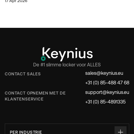
en de operatie verbetert met een mix van self-service en
17 Apr 2026
personeel.
De #1 slimme locker voor ALLES
sales@keynius.eu
CONTACT SALES
+31 (0) 85-488 47 68
support@keynius.eu
CONTACT OPNEMEN MET DE
KLANTENSERVICE
+31 (0) 85-4891335
PER INDUSTRIE