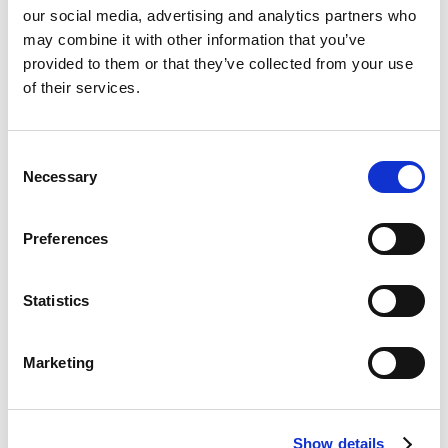
our social media, advertising and analytics partners who
integraties
may combine it with other information that you’ve
provided to them or that they’ve collected from your use
of their services.
De software biedt gedetailleerde inzichten in het
gebruik en de bezetting van kluisjes, waardoor
organisaties hun ruimte en middelen kunnen
Consent
optimaliseren. Met open API's en Microsoft Azure-
Necessary
Selection
infrastructuur is integratie in HR-, facilitaire of ERP-
systemen eenvoudig en veilig.
Preferences
Kostenefficiënt en
Statistics
schaalbaar
Marketing
Geen lokale servers of licentieonderhoud vereist.
Updates vinden automatisch plaats in de cloud,
Show details