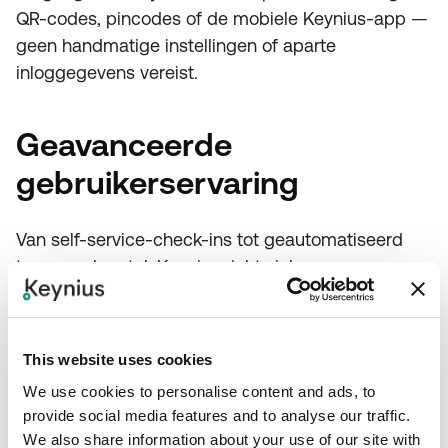
QR-codes, pincodes of de mobiele Keynius-app —
geen handmatige instellingen of aparte
inloggegevens vereist.
Geavanceerde
gebruikerservaring
Van self-service-check-ins tot geautomatiseerd
toegangsherstel, Keynius richt zich op
gebruikersgemak. Het intuïtieve ontwerp
minimaliseert verzoeken van de helpdesk en biedt
directe, veilige toegang tot persoonlijke of
This website uses cookies
gedeelde kluisjes.
We use cookies to personalise content and ads, to
provide social media features and to analyse our traffic.
Krachtige analyses en
We also share information about your use of our site with