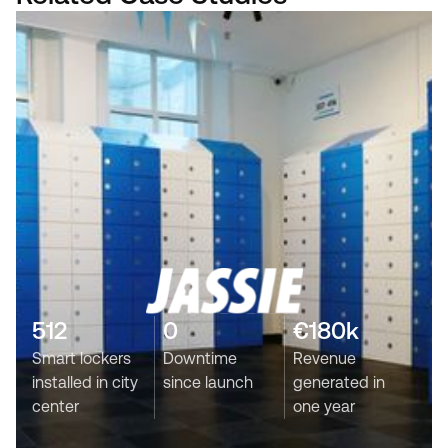
512
0
€180k
Smart lockers
Downtime
Revenue
installed in city
since launch
generated in
center
one year