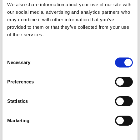
We also share information about your use of our site with
hoeven staan of naar de poliklinische apotheek
our social media, advertising and analytics partners who
te gaan.
may combine it with other information that you’ve
Geautoriseerd kliniekpersoneel kan namens
provided to them or that they’ve collected from your use
patiënten inzamelen via RFID-badges, waardoor
of their services.
de wachttijd binnen de apotheek wordt verkort.
De terugkeerworkflows van patiënten en
Consent
klinieken zorgen voor digitale meldingen en
Necessary
Selection
duidelijkere auditsporen voor geretourneerde
medicatieartikelen.
Preferences
Statistics
Marketing