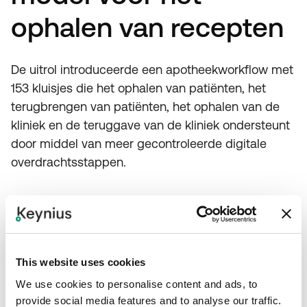
ophalen van recepten
De uitrol introduceerde een apotheekworkflow met
153 kluisjes die het ophalen van patiënten, het
terugbrengen van patiënten, het ophalen van de
kliniek en de teruggave van de kliniek ondersteunt
door middel van meer gecontroleerde digitale
overdrachtsstappen.
153 slimme kluisjes creëerden een
gedefinieerde inzamelingsruimte voor
herhaalrecepten in plaats van alleen te
vertrouwen op handmatige balieoverdracht.
This website uses cookies
Patiënten kunnen verstrekte medicijnen met
We use cookies to personalise content and ads, to
QR-code en pincode ophalen zonder in de rij te
provide social media features and to analyse our traffic.