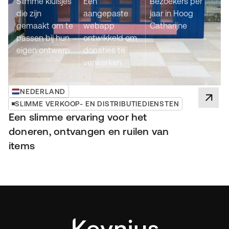
Slimme kluisjes
Een
Bezoekers per
die zijn
aangepaste
jaar in Hoog
gemaakt om te
webapp
Catharijne
passen bij hun
ontwikkeld om
eigen ontwerp
donaties te
verwerken
NEDERLAND
SLIMME VERKOOP- EN DISTRIBUTIEDIENSTEN
Een slimme ervaring voor het
doneren, ontvangen en ruilen van
items