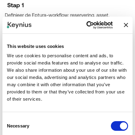
Stap 1
Definieer de Eptura-workflow: reservering, asset,
bezoeker, facility request of combinatie.
Stap 2
This website uses cookies
Map gebruikers, resources, assets, locaties, lockerbanken
en statussen.
We use cookies to personalise content and ads, to
provide social media features and to analyse our traffic.
Stap 3
We also share information about your use of our site with
our social media, advertising and analytics partners who
Configureer Keynius-integratiecredentials, notificaties en
may combine it with other information that you’ve
eventmapping.
provided to them or that they’ve collected from your use
of their services.
Stap 4
Test reserveren, toewijzen, openen, ophalen, retourneren,
Consent
verlopen en uitzonderingen.
Necessary
Selection