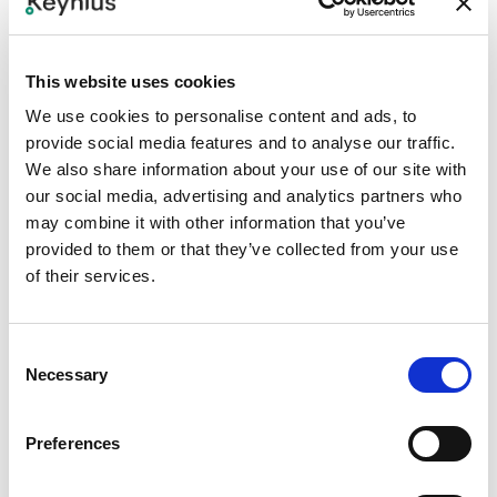
ajoutée.
This website uses cookies
We use cookies to personalise content and ads, to
Conclusion
provide social media features and to analyse our traffic.
We also share information about your use of our site with
our social media, advertising and analytics partners who
En adoptant les casiers à bagages intelligents de
may combine it with other information that you’ve
Keynius, citizenM Copenhagen a amélioré
provided to them or that they’ve collected from your use
l'expérience de ses clients, libérant le personnel du
of their services.
stockage manuel et éliminant les files d'attente à la
réception. Les clients entreposent désormais leurs
Consent
bagages en toute sécurité, selon leur propre
Necessary
Selection
horaire, via un smartphone ou un terminal. La
surveillance en temps réel garantit la sécurité et
Preferences
des informations basées sur les données, tandis
que les fonctionnalités de paiement optionnelles