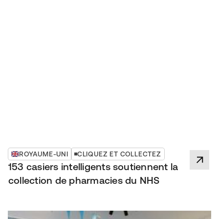
153
24/7
QR +
ÉPINGLE
Des casiers
Modèle de
intelligents en
prise en charge
Identifiants de
cours de
des patients
collecte des
déploiement
ciblé
patients
ROYAUME-UNI
CLIQUEZ ET COLLECTEZ
153 casiers intelligents soutiennent la
collection de pharmacies du NHS