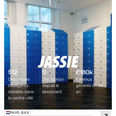
512
0
€180k
Des casiers
Interruption
Revenus
intelligents
depuis le
générés en un
installés dans
lancement
an
le centre-ville
PAYS-BAS